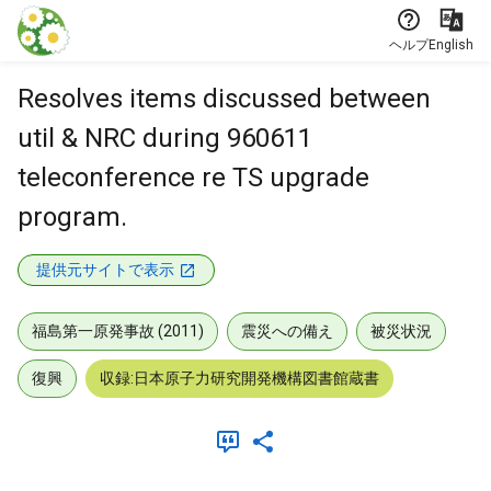
本文に飛ぶ
ヘルプ
English
Resolves items discussed between
util & NRC during 960611
teleconference re TS upgrade
program.
提供元サイトで表示
福島第一原発事故 (2011)
震災への備え
被災状況
復興
収録:日本原子力研究開発機構図書館蔵書