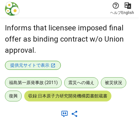
本文に飛ぶ
ヘルプ
English
Informs that licensee imposed final
offer as binding contract w/o Union
approval.
提供元サイトで表示
福島第一原発事故 (2011)
震災への備え
被災状況
復興
収録:日本原子力研究開発機構図書館蔵書