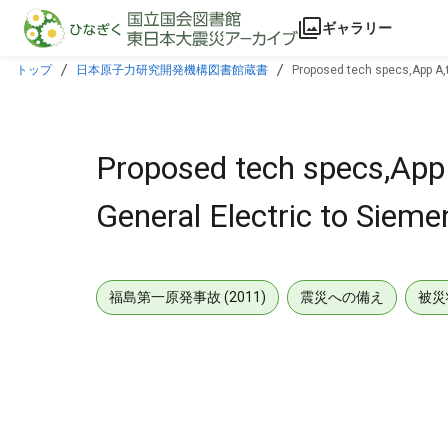
本文に飛ぶ
ギャラリー
トップ
日本原子力研究開発機構図書館蔵書
Proposed tech specs,App A,to
Proposed tech specs,App A,
General Electric to Siem
福島第一原発事故 (2011)
震災への備え
被災