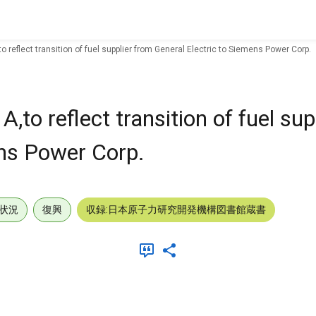
 reflect transition of fuel supplier from General Electric to Siemens Power Corp.
to reflect transition of fuel sup
ens Power Corp.
状況
復興
収録:日本原子力研究開発機構図書館蔵書