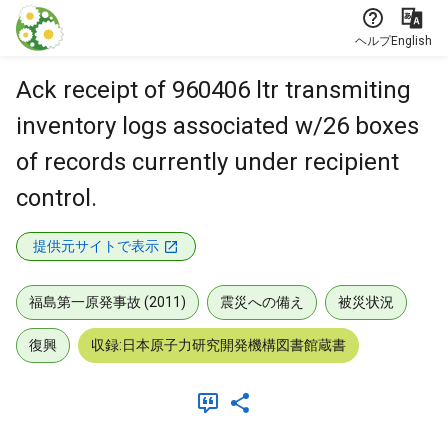
本文に飛ぶ
ヘルプ
English
Ack receipt of 960406 ltr transmiting
inventory logs associated w/26 boxes
of records currently under recipient
control.
提供元サイトで表示
福島第一原発事故 (2011)
震災への備え
被災状況
復興
収録:日本原子力研究開発機構図書館蔵書