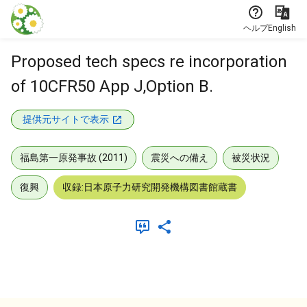
本文に飛ぶ
ヘルプ
English
Proposed tech specs re incorporation
of 10CFR50 App J,Option B.
提供元サイトで表示
福島第一原発事故 (2011)
震災への備え
被災状況
復興
収録:日本原子力研究開発機構図書館蔵書
メタデータ