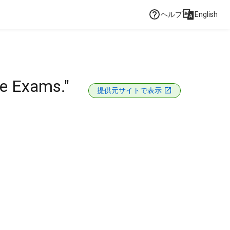
ヘルプ
English
be Exams."
提供元サイトで表示