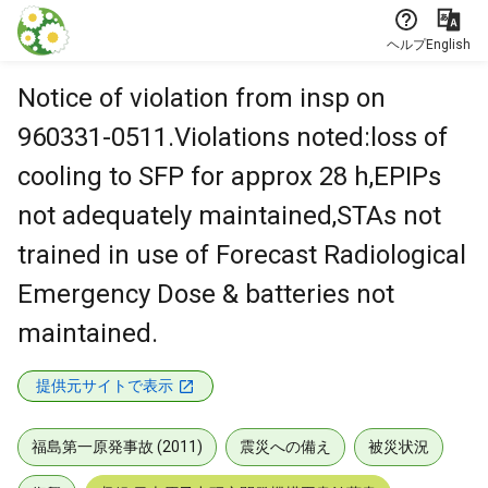
本文に飛ぶ
ヘルプ
English
Notice of violation from insp on
960331-0511.Violations noted:loss of
cooling to SFP for approx 28 h,EPIPs
not adequately maintained,STAs not
trained in use of Forecast Radiological
Emergency Dose & batteries not
maintained.
提供元サイトで表示
福島第一原発事故 (2011)
震災への備え
被災状況