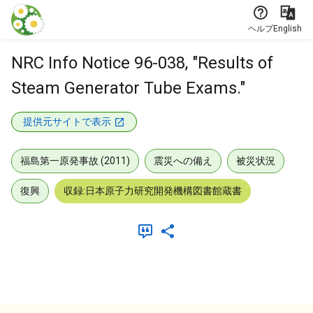
本文に飛ぶ
ヘルプ
English
NRC Info Notice 96-038, "Results of
Steam Generator Tube Exams."
提供元サイトで表示
福島第一原発事故 (2011)
震災への備え
被災状況
復興
収録:日本原子力研究開発機構図書館蔵書
メタデータ