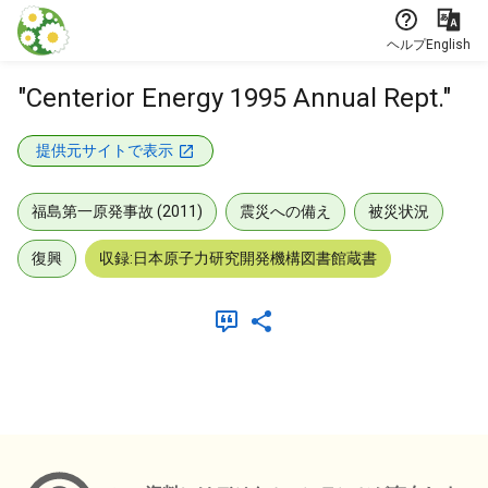
本文に飛ぶ
ヘルプ
English
"Centerior Energy 1995 Annual Rept."
提供元サイトで表示
福島第一原発事故 (2011)
震災への備え
被災状況
復興
収録:日本原子力研究開発機構図書館蔵書
メタデータ