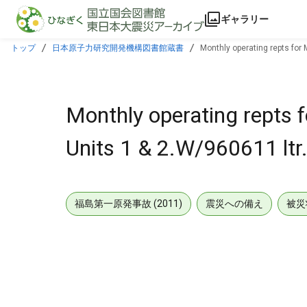
本文に飛ぶ
ギャラリー
トップ
日本原子力研究開発機構図書館蔵書
Monthly operating repts for 
Monthly operating repts 
Units 1 & 2.W/960611 ltr
福島第一原発事故 (2011)
震災への備え
被災