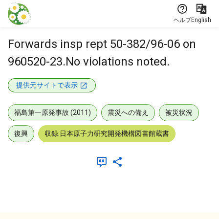
本文に飛ぶ
ヘルプ
English
Forwards insp rept 50-382/96-06 on
960520-23.No violations noted.
提供元サイトで表示
福島第一原発事故 (2011)
震災への備え
被災状況
復興
収録:日本原子力研究開発機構図書館蔵書
メタデータ