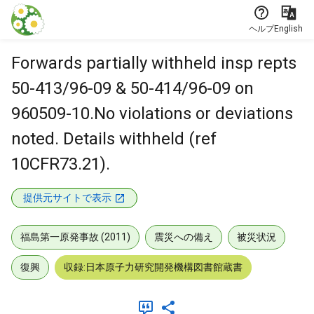
本文に飛ぶ
ヘルプ
English
Forwards partially withheld insp repts
50-413/96-09 & 50-414/96-09 on
960509-10.No violations or deviations
noted. Details withheld (ref
10CFR73.21).
提供元サイトで表示
福島第一原発事故 (2011)
震災への備え
被災状況
復興
収録:日本原子力研究開発機構図書館蔵書