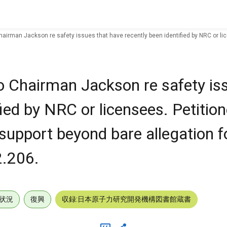
hairman Jackson re safety issues that have recently been identified by NRC or li
o Chairman Jackson re safety is
fied by NRC or licensees. Petitio
upport beyond bare allegation fo
2.206.
状況
復興
収録:日本原子力研究開発機構図書館蔵書