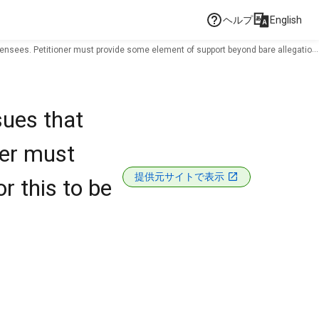
ヘルプ
English
censees. Petitioner must provide some element of support beyond bare allegation
sues that
ner must
提供元サイトで表示
r this to be