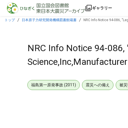
本文に飛ぶ
ギャラリー
トップ
日本原子力研究開発機構図書館蔵書
NRC Info Notice 94-086, "Le
NRC Info Notice 94-086, 
Science,Inc,Manufacturer
福島第一原発事故 (2011)
震災への備え
被災