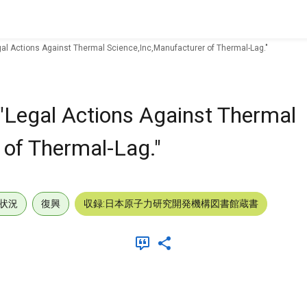
gal Actions Against Thermal Science,Inc,Manufacturer of Thermal-Lag."
"Legal Actions Against Thermal
 of Thermal-Lag."
状況
復興
収録:日本原子力研究開発機構図書館蔵書