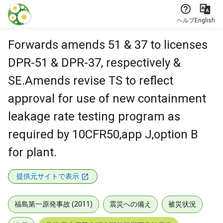
本文に飛ぶ
ヘルプ
English
Forwards amends 51 & 37 to licenses
DPR-51 & DPR-37, respectively &
SE.Amends revise TS to reflect
approval for use of new containment
leakage rate testing program as
required by 10CFR50,app J,option B
for plant.
提供元サイトで表示
福島第一原発事故 (2011)
震災への備え
被災状況