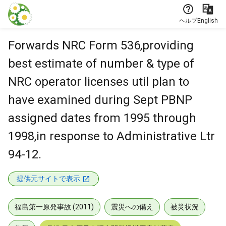
本文に飛ぶ
ヘルプ
English
Forwards NRC Form 536,providing
best estimate of number & type of
NRC operator licenses util plan to
have examined during Sept PBNP
assigned dates from 1995 through
1998,in response to Administrative Ltr
94-12.
提供元サイトで表示
福島第一原発事故 (2011)
震災への備え
被災状況