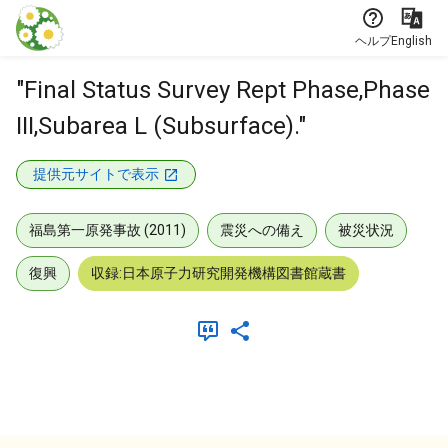
本文に飛ぶ
ヘルプ
English
"Final Status Survey Rept Phase,Phase
III,Subarea L (Subsurface)."
提供元サイトで表示
福島第一原発事故 (2011)
震災への備え
被災状況
復興
収録:日本原子力研究開発機構図書館蔵書
メタデータ