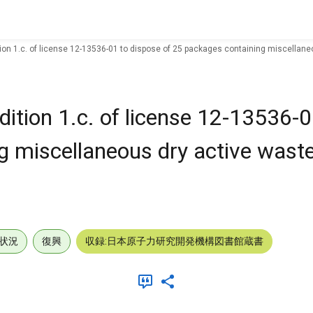
on 1.c. of license 12-13536-01 to dispose of 25 packages containing miscellaneou
ition 1.c. of license 12-13536-0
g miscellaneous dry active waste
状況
復興
収録:日本原子力研究開発機構図書館蔵書