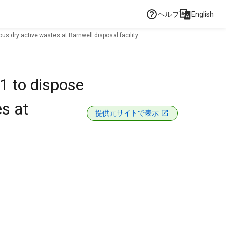
ヘルプ
English
s dry active wastes at Barnwell disposal facility.
1 to dispose
s at
提供元サイトで表示