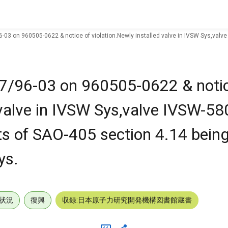
6-03 on 960505-0622 & notice of violation.Newly installed valve in IVSW Sys,val
47/96-03 on 960505-0622 & notic
 valve in IVSW Sys,valve IVSW-58
ts of SAO-405 section 4.14 bein
ys.
状況
復興
収録:日本原子力研究開発機構図書館蔵書