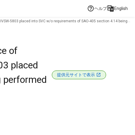
ヘルプ
English
ve IVSW-5803 placed into SVC w/o requirements of SAO-405 section 4.14 being
e of
03 placed
提供元サイトで表示
g performed