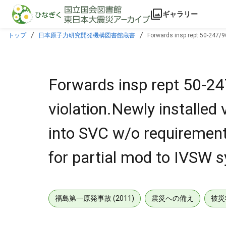
本文に飛ぶ
ギャラリー
トップ
日本原子力研究開発機構図書館蔵書
Forwards insp rept 50-247/9
performed for partial mod to IVSW sys.
Forwards insp rept 50-2
violation.Newly installed
into SVC w/o requiremen
for partial mod to IVSW s
福島第一原発事故 (2011)
震災への備え
被災