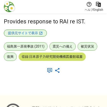
本文に飛ぶ
ヘルプ
English
Provides response to RAI re IST.
提供元サイトで表示
福島第一原発事故 (2011)
震災への備え
被災状況
復興
収録:日本原子力研究開発機構図書館蔵書
メタデータ