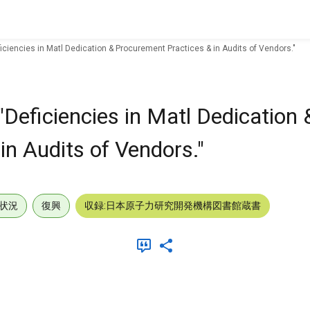
iciencies in Matl Dedication & Procurement Practices & in Audits of Vendors."
Deficiencies in Matl Dedication 
n Audits of Vendors."
状況
復興
収録:日本原子力研究開発機構図書館蔵書