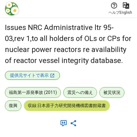
本文に飛ぶ
ヘルプ
English
Issues NRC Administrative ltr 95-
03,rev 1,to all holders of OLs or CPs for
nuclear power reactors re availability
of reactor vessel integrity database.
提供元サイトで表示
福島第一原発事故 (2011)
震災への備え
被災状況
復興
収録:日本原子力研究開発機構図書館蔵書