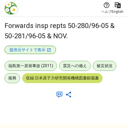
本文に飛ぶ
ヘルプ
English
Forwards insp repts 50-280/96-05 &
50-281/96-05 & NOV.
提供元サイトで表示
福島第一原発事故 (2011)
震災への備え
被災状況
復興
収録:日本原子力研究開発機構図書館蔵書
メタデータ