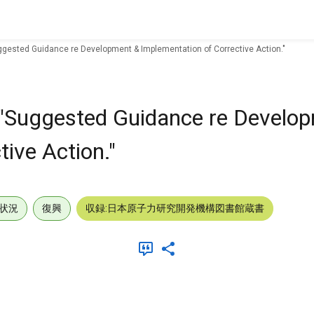
ggested Guidance re Development & Implementation of Corrective Action."
 "Suggested Guidance re Develo
ive Action."
状況
復興
収録:日本原子力研究開発機構図書館蔵書