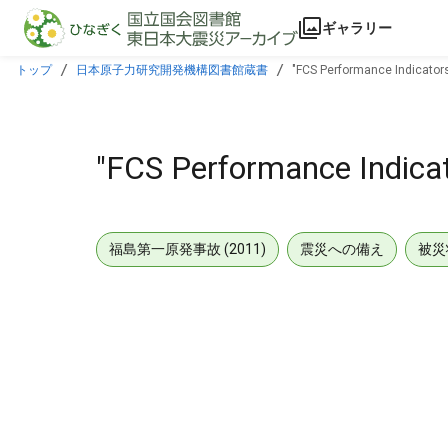
本文に飛ぶ
ギャラリー
トップ
日本原子力研究開発機構図書館蔵書
"FCS Performance Indicators
"FCS Performance Indicat
福島第一原発事故 (2011)
震災への備え
被災
メタデータ