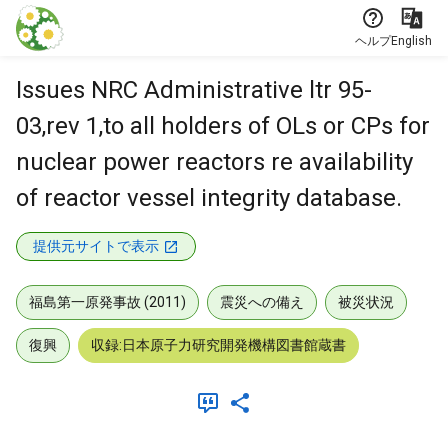
本文に飛ぶ
ヘルプ
English
Issues NRC Administrative ltr 95-
03,rev 1,to all holders of OLs or CPs for
nuclear power reactors re availability
of reactor vessel integrity database.
提供元サイトで表示
福島第一原発事故 (2011)
震災への備え
被災状況
復興
収録:日本原子力研究開発機構図書館蔵書