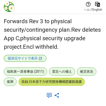
本文に飛ぶ
ヘルプ
English
Forwards Rev 3 to physical
security/contingency plan.Rev deletes
App C,physical security upgrade
project.Encl withheld.
提供元サイトで表示
福島第一原発事故 (2011)
震災への備え
被災状況
復興
収録:日本原子力研究開発機構図書館蔵書