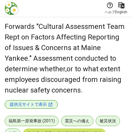
本文に飛ぶ
ヘルプ
English
Forwards "Cultural Assessment Team
Rept on Factors Affecting Reporting
of Issues & Concerns at Maine
Yankee." Assessment conducted to
determine whether,or to what extent
employees discouraged from raising
nuclear safety concerns.
提供元サイトで表示
福島第一原発事故 (2011)
震災への備え
被災状況