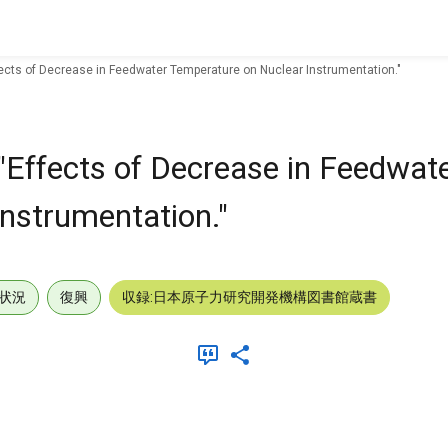
fects of Decrease in Feedwater Temperature on Nuclear Instrumentation."
"Effects of Decrease in Feedwat
nstrumentation."
状況
復興
収録:日本原子力研究開発機構図書館蔵書