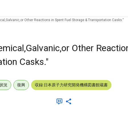
cal,Galvanic,or Other Reactions in Spent Fuel Storage & Transportation Casks."
emical,Galvanic,or Other Reactio
ation Casks."
状況
復興
収録:日本原子力研究開発機構図書館蔵書