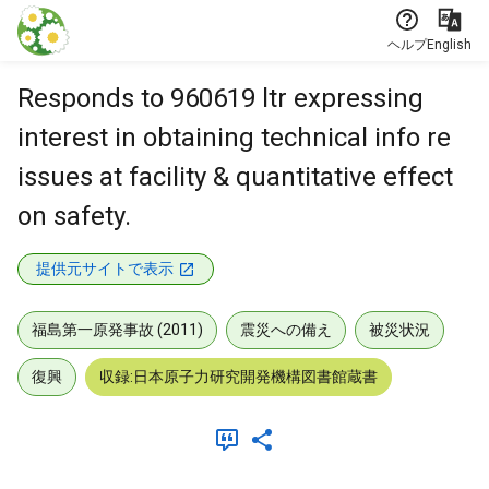
本文に飛ぶ
ヘルプ
English
Responds to 960619 ltr expressing
interest in obtaining technical info re
issues at facility & quantitative effect
on safety.
提供元サイトで表示
福島第一原発事故 (2011)
震災への備え
被災状況
復興
収録:日本原子力研究開発機構図書館蔵書