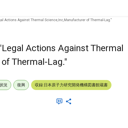
gal Actions Against Thermal Science,Inc,Manufacturer of Thermal-Lag."
"Legal Actions Against Thermal
 of Thermal-Lag."
状況
復興
収録:日本原子力研究開発機構図書館蔵書