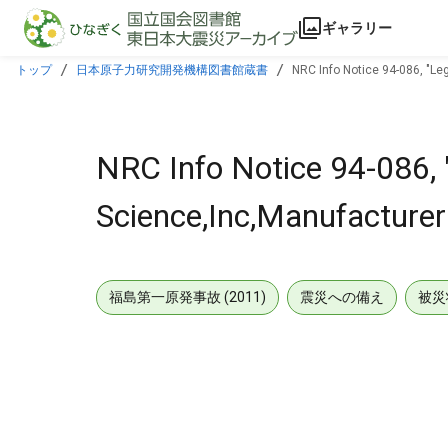
本文に飛ぶ
ギャラリー
トップ
日本原子力研究開発機構図書館蔵書
NRC Info Notice 94-086, "Le
NRC Info Notice 94-086, 
Science,Inc,Manufacturer
福島第一原発事故 (2011)
震災への備え
被災