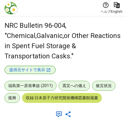
本文に飛ぶ
ヘルプ
English
NRC Bulletin 96-004,
"Chemical,Galvanic,or Other Reactions
in Spent Fuel Storage &
Transportation Casks."
提供元サイトで表示
福島第一原発事故 (2011)
震災への備え
被災状況
復興
収録:日本原子力研究開発機構図書館蔵書