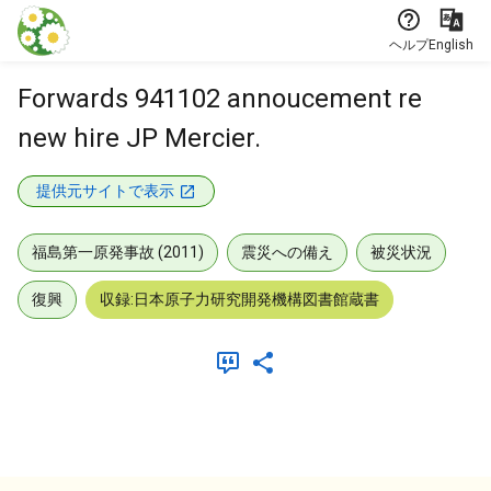
本文に飛ぶ
ヘルプ
English
Forwards 941102 annoucement re
new hire JP Mercier.
提供元サイトで表示
福島第一原発事故 (2011)
震災への備え
被災状況
復興
収録:日本原子力研究開発機構図書館蔵書
メタデータ