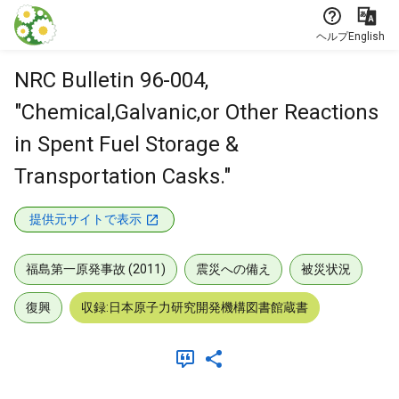
本文に飛ぶ
ヘルプ
English
NRC Bulletin 96-004,
"Chemical,Galvanic,or Other Reactions
in Spent Fuel Storage &
Transportation Casks."
提供元サイトで表示
福島第一原発事故 (2011)
震災への備え
被災状況
復興
収録:日本原子力研究開発機構図書館蔵書