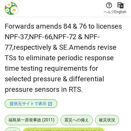
本文に飛ぶ
ヘルプ
English
Forwards amends 84 & 76 to licenses
NPF-37,NPF-66,NPF-72 & NPF-
77,respectively & SE.Amends revise
TSs to eliminate periodic response
time testing requirements for
selected pressure & differential
pressure sensors in RTS.
提供元サイトで表示
福島第一原発事故 (2011)
震災への備え
被災状況