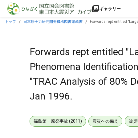
本文に飛ぶ
ギャラリー
トップ
日本原子力研究開発機構図書館蔵書
Forwards rept entitled "Lar
dtd Jan 1996.
Forwards rept entitled "
Phenomena Identification
"TRAC Analysis of 80% D
Jan 1996.
福島第一原発事故 (2011)
震災への備え
被災