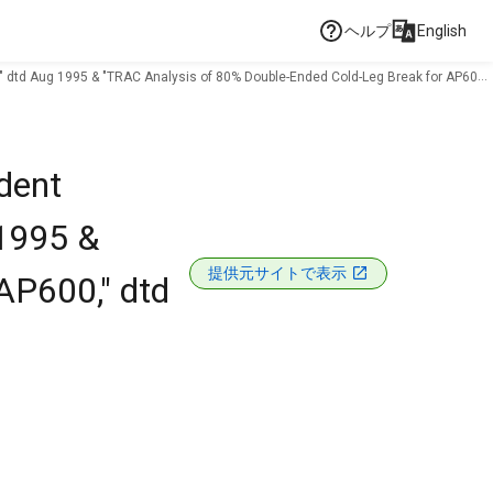
ヘルプ
English
," dtd Aug 1995 & "TRAC Analysis of 80% Double-Ended Cold-Leg Break for AP600,"
dent
 1995 &
提供元サイトで表示
AP600," dtd