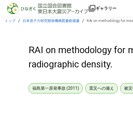
本文に飛ぶ
ギャラリー
トップ
日本原子力研究開発機構図書館蔵書
RAI on methodology for mea
RAI on methodology for 
radiographic density.
福島第一原発事故 (2011)
震災への備え
被災