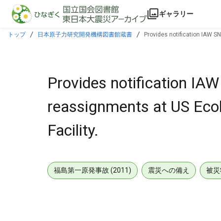
本文に飛ぶ
ギャラリー
トップ
日本原子力研究開発機構図書館蔵書
Provides notification IAW S
Provides notification IA
reassignments at US Eco
Facility.
福島第一原発事故 (2011)
震災への備え
被災