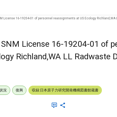
NM License 16-19204-01 of personnel reassignments at US Ecology Richland,WA L
W SNM License 16-19204-01 of p
logy Richland,WA LL Radwaste D
状況
復興
収録:日本原子力研究開発機構図書館蔵書