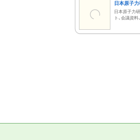
日本原子力
日本原子力研
ト、会議資料、