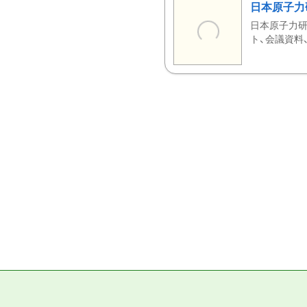
日本原子力
日本原子力研
ト、会議資料、