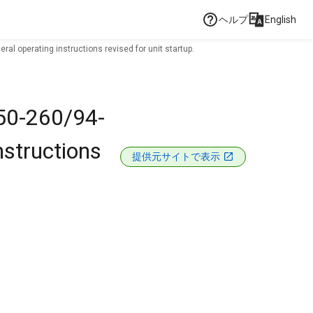
ヘルプ
English
al operating instructions revised for unit startup.
 50-260/94-
nstructions
提供元サイトで表示