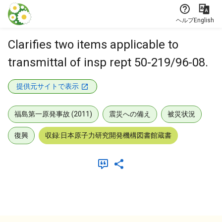
本文に飛ぶ
ヘルプ
English
Clarifies two items applicable to
transmittal of insp rept 50-219/96-08.
提供元サイトで表示
福島第一原発事故 (2011)
震災への備え
被災状況
復興
収録:日本原子力研究開発機構図書館蔵書
メタデータ