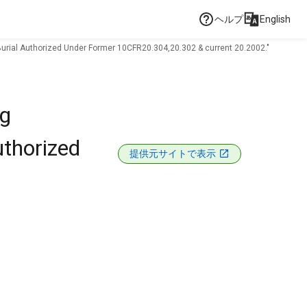
ヘルプ
English
urial Authorized Under Former 10CFR20.304,20.302 & current 20.2002."
ng
uthorized
提供元サイトで表示