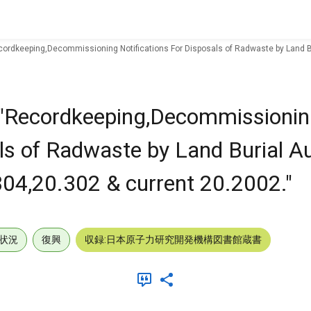
ecordkeeping,Decommissioning Notifications For Disposals of Radwaste by Land B
 "Recordkeeping,Decommissioni
als of Radwaste by Land Burial A
4,20.302 & current 20.2002."
状況
復興
収録:日本原子力研究開発機構図書館蔵書