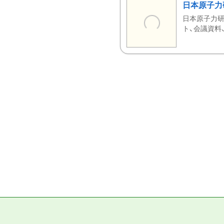
日本原子力
日本原子力研
ト、会議資料、