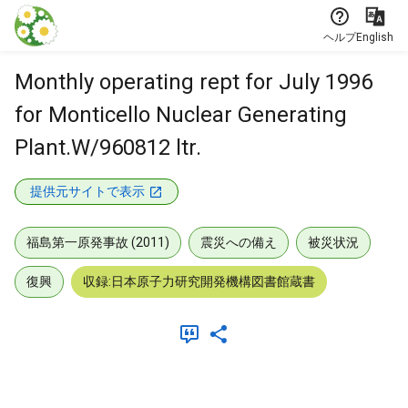
本文に飛ぶ
ヘルプ
English
Monthly operating rept for July 1996
for Monticello Nuclear Generating
Plant.W/960812 ltr.
提供元サイトで表示
福島第一原発事故 (2011)
震災への備え
被災状況
復興
収録:日本原子力研究開発機構図書館蔵書