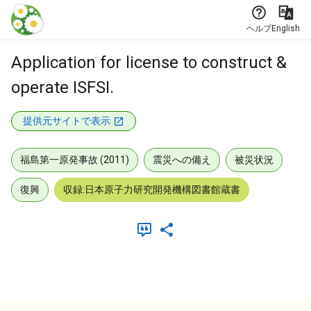
本文に飛ぶ
ヘルプ
English
Application for license to construct &
operate ISFSI.
提供元サイトで表示
福島第一原発事故 (2011)
震災への備え
被災状況
復興
収録:日本原子力研究開発機構図書館蔵書
メタデータ