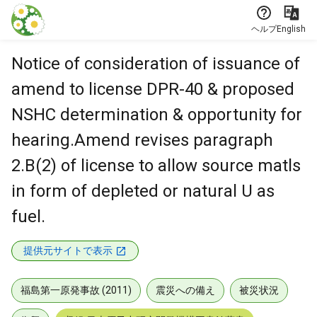
本文に飛ぶ
ヘルプ
English
Notice of consideration of issuance of
amend to license DPR-40 & proposed
NSHC determination & opportunity for
hearing.Amend revises paragraph
2.B(2) of license to allow source matls
in form of depleted or natural U as
fuel.
提供元サイトで表示
福島第一原発事故 (2011)
震災への備え
被災状況