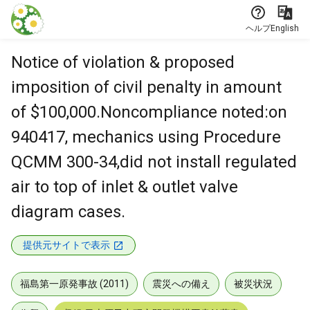
本文に飛ぶ
ヘルプ
English
Notice of violation & proposed
imposition of civil penalty in amount
of $100,000.Noncompliance noted:on
940417, mechanics using Procedure
QCMM 300-34,did not install regulated
air to top of inlet & outlet valve
diagram cases.
提供元サイトで表示
福島第一原発事故 (2011)
震災への備え
被災状況