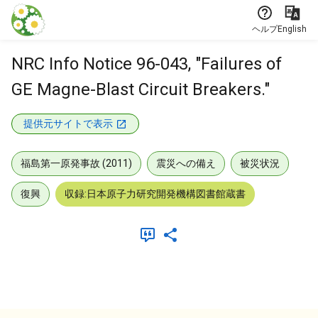
本文に飛ぶ
ヘルプ
English
NRC Info Notice 96-043, "Failures of
GE Magne-Blast Circuit Breakers."
提供元サイトで表示
福島第一原発事故 (2011)
震災への備え
被災状況
復興
収録:日本原子力研究開発機構図書館蔵書
メタデータ