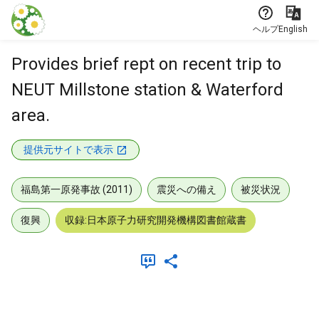
本文に飛ぶ
ヘルプ
English
Provides brief rept on recent trip to
NEUT Millstone station & Waterford
area.
提供元サイトで表示
福島第一原発事故 (2011)
震災への備え
被災状況
復興
収録:日本原子力研究開発機構図書館蔵書