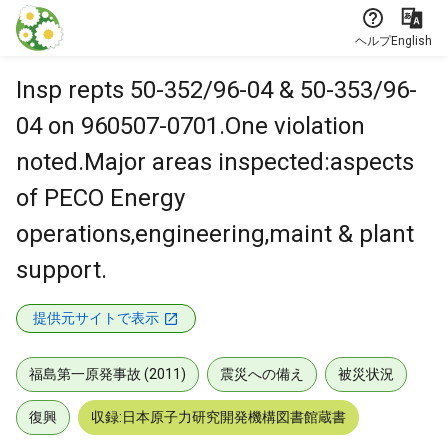
本文に飛ぶ
ヘルプ
English
Insp repts 50-352/96-04 & 50-353/96-
04 on 960507-0701.One violation
noted.Major areas inspected:aspects
of PECO Energy
operations,engineering,maint & plant
support.
提供元サイトで表示
福島第一原発事故 (2011)
震災への備え
被災状況
復興
収録:日本原子力研究開発機構図書館蔵書