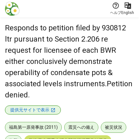
本文に飛ぶ
ヘルプ
English
Responds to petition filed by 930812
ltr pursuant to Section 2.206 re
request for licensee of each BWR
either conclusively demonstrate
operability of condensate pots &
associated levels instruments.Petition
denied.
提供元サイトで表示
福島第一原発事故 (2011)
震災への備え
被災状況